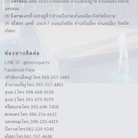
(7)
นครพนม
เลขที่ 310/2-3 ถนนนิตโย ตำบลหนองญาติ อำเภอเมือง จังหวัด
นครพนม
(8)
บึงกาฬ
เลขที่ 668 หมู่ที่ 9 ตำบลบึงกาฬ อำเภอเมือง จังหวัดบึงกาฬ
(9)
ยโสธร
เลขที่ 266/4-7 ถนนแจ้งสนิท ตำบลในเมือง อำเภอเมือง จังหวัด
ยโสธร
ช่องทางติดต่อ
LINE ID : @motoparts
Facebook Page
(สำนักงานใหญ่) โทร. 065-357-2683
อำนาจเจริญ โทร. 093-357-4453
อุบล 1 โทร. 098-668-5518
อุบล 2 โทร. 061-075-5079
ศรีสะเกษ โทร. 092-649-7418
สกลนคร โทร. 086-216-6621
นครพนม โทร. 098-230-4419
บึงกาฬ โทร.082-229-9243
ยโสธร โทร.061-157-4644