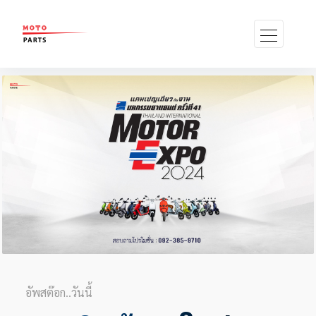
อัพสต๊อก..วันนี้