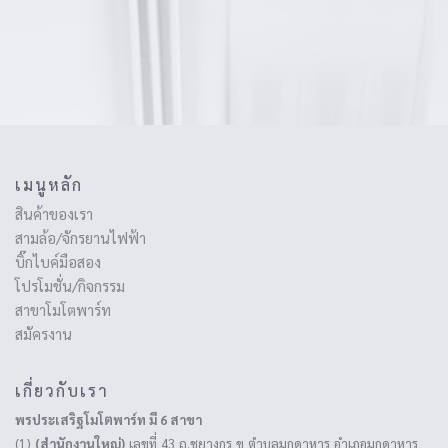
เมนูหลัก
สินค้าของเรา
สามล้อ/จักรยานไฟฟ้า
บิ๊กไบค์มือสอง
โปรโมชั่น/กิจกรรม
สาขาโมโตพาร์ท
สมัครงาน
เกี่ยวกับเรา
พรประเสริฐโมโตพาร์ท มี 6 สาขา
(1)
(สำนักงานใหญ่)
เลขที่ 43 ถ.ชยางกูร ข ตำบลมุกดาหาร อำเภอมุกดาหาร